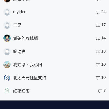
myidcn
24
17
王昊
14
搬砖的攻城狮
13
鲍瑞祥
10
我姓梁丶我心阳
10
北太天元社区支持
7
红枣红枣