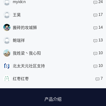
myidcn
24
17
王昊
14
搬砖的攻城狮
13
鲍瑞祥
10
我姓梁丶我心阳
10
北太天元社区支持
7
红枣红枣
产品介绍