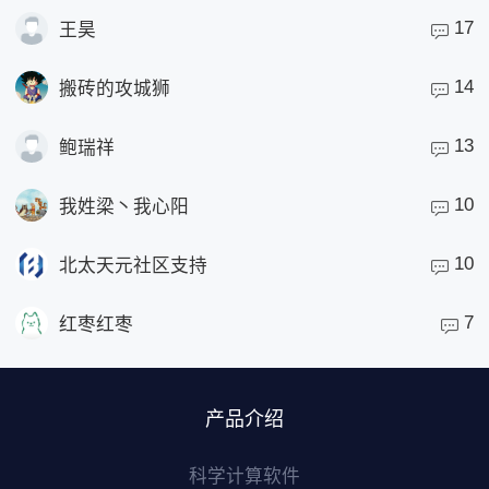
17
王昊
14
搬砖的攻城狮
13
鲍瑞祥
10
我姓梁丶我心阳
10
北太天元社区支持
7
红枣红枣
产品介绍
科学计算软件