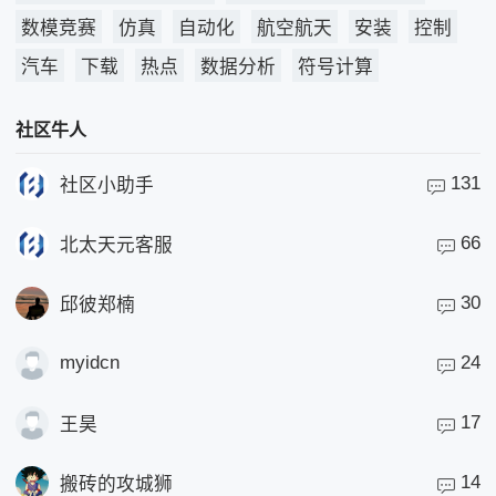
数模竞赛
仿真
自动化
航空航天
安装
控制
汽车
下载
热点
数据分析
符号计算
社区牛人
131
社区小助手
66
北太天元客服
30
邱彼郑楠
myidcn
24
17
王昊
14
搬砖的攻城狮