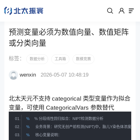
预测变量必须为数值向量、数值矩阵
或分类向量
标签：
数据分析
工具箱
数模竞赛
wenxin
2026-05-07 10:48:19
北太天元不支持 categorical 类型变量作为拟合
变量，可使用 CategoricalVars 参数替代
%
% 分段线性回归拟合：NIPT检测数据分析
%
 业务背景：研究无创产前检测(NIPT)中，胎儿Y染色体浓度的
%
 核心变量说明：