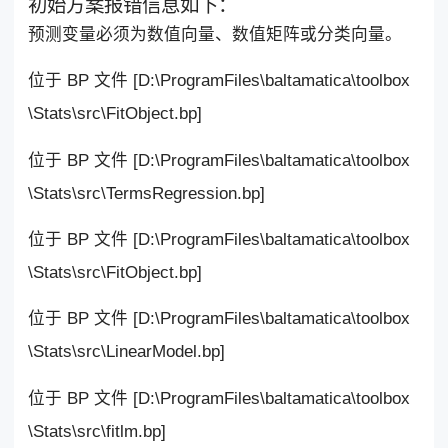
初始方案报错信息如下：
预测变量必须为数值向量、数值矩阵或分类向量。
位于 BP 文件 [D:\ProgramFiles\baltamatica\toolbox
\Stats\src\FitObject.bp]
位于 BP 文件 [D:\ProgramFiles\baltamatica\toolbox
\Stats\src\TermsRegression.bp]
位于 BP 文件 [D:\ProgramFiles\baltamatica\toolbox
\Stats\src\FitObject.bp]
位于 BP 文件 [D:\ProgramFiles\baltamatica\toolbox
\Stats\src\LinearModel.bp]
位于 BP 文件 [D:\ProgramFiles\baltamatica\toolbox
\Stats\src\fitlm.bp]