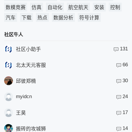
数模竞赛
仿真
自动化
航空航天
安装
控制
汽车
下载
热点
数据分析
符号计算
社区牛人
131
社区小助手
66
北太天元客服
30
邱彼郑楠
myidcn
24
17
王昊
14
搬砖的攻城狮