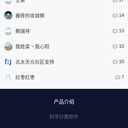
王昊
14
搬砖的攻城狮
13
鲍瑞祥
10
我姓梁丶我心阳
10
北太天元社区支持
7
红枣红枣
产品介绍
科学计算软件