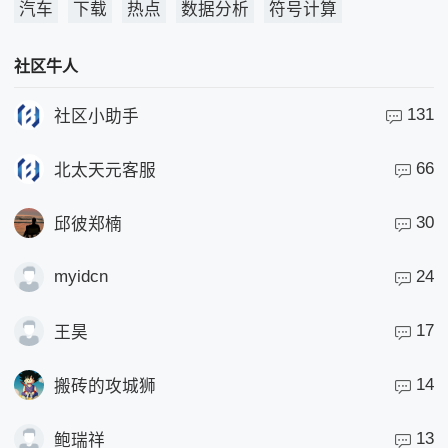
汽车
下载
热点
数据分析
符号计算
社区牛人
131
社区小助手
66
北太天元客服
30
邱彼郑楠
myidcn
24
17
王昊
14
搬砖的攻城狮
13
鲍瑞祥