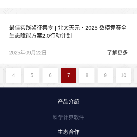
最佳实践奖征集令 | 北太天元・2025 数模竞赛全
生态赋能方案2.0行动计划
2025年09月22日
了解更多
4
5
6
7
8
9
10
产品介绍
科学计算软件
生态合作