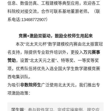
信息、数值仿真、工程建模等典型应用，欢迎各工
科院校对接交流，合作可联系基地董灏老师。（联
系电话:13468772907）
竞赛+激励双驱动，鼓励全校师生用起来
本次“北太天元杯”数学建模校内赛由北太振寰冠
名支持，除提供专业软件培训外，更投入
万元赛事
赞助
，设置“北太天元之星”、特等奖、一等奖等奖
项，优秀队伍将优先入选全国大学生数学建模竞赛
西电集训队。
为吸引
非数院师生
广泛使用北太天元，我们推出专
项激励政策：
学生端
：参与软件学习、完成实操案例、提交应