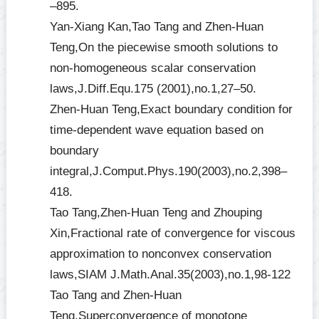
–895.
Yan-Xiang Kan,Tao Tang and Zhen-Huan
Teng,On the piecewise smooth solutions to
non-homogeneous scalar conservation
laws,J.Diff.Equ.175 (2001),no.1,27–50.
Zhen-Huan Teng,Exact boundary condition for
time-dependent wave equation based on
boundary
integral,J.Comput.Phys.190(2003),no.2,398–
418.
Tao Tang,Zhen-Huan Teng and Zhouping
Xin,Fractional rate of convergence for viscous
approximation to nonconvex conservation
laws,SIAM J.Math.Anal.35(2003),no.1,98-122
Tao Tang and Zhen-Huan
Teng,Superconvergence of monotone