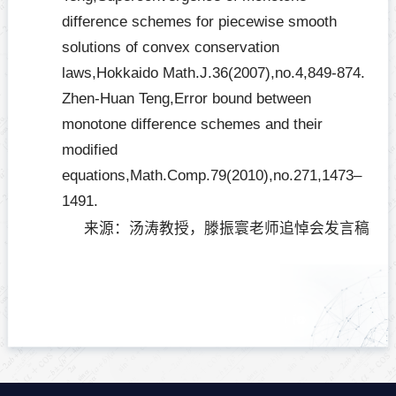
difference schemes for piecewise smooth
solutions of convex conservation
laws,Hokkaido Math.J.36(2007),no.4,849-874.
Zhen-Huan Teng,Error bound between
monotone difference schemes and their
modified
equations,Math.Comp.79(2010),no.271,1473–
1491.
来源：汤涛教授，滕振寰老师追悼会发言稿