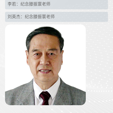
李若：纪念滕振寰老师
刘英杰：纪念滕振寰老师