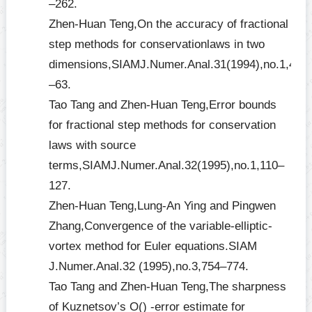
–262.
Zhen-Huan Teng,On the accuracy of fractional
step methods for conservationlaws in two
dimensions,SIAMJ.Numer.Anal.31(1994),no.1,43
–63.
Tao Tang and Zhen-Huan Teng,Error bounds
for fractional step methods for conservation
laws with source
terms,SIAMJ.Numer.Anal.32(1995),no.1,110–
127.
Zhen-Huan Teng,Lung-An Ying and Pingwen
Zhang,Convergence of the variable-elliptic-
vortex method for Euler equations.SIAM
J.Numer.Anal.32 (1995),no.3,754–774.
Tao Tang and Zhen-Huan Teng,The sharpness
of Kuznetsov’s O() -error estimate for