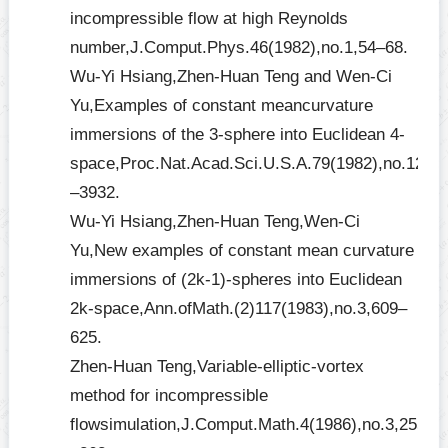
incompressible flow at high Reynolds
number,J.Comput.Phys.46(1982),no.1,54–68.
Wu-Yi Hsiang,Zhen-Huan Teng and Wen-Ci
Yu,Examples of constant meancurvature
immersions of the 3-sphere into Euclidean 4-
space,Proc.Nat.Acad.Sci.U.S.A.79(1982),no.12,3
–3932.
Wu-Yi Hsiang,Zhen-Huan Teng,Wen-Ci
Yu,New examples of constant mean curvature
immersions of (2k-1)-spheres into Euclidean
2k-space,Ann.ofMath.(2)117(1983),no.3,609–
625.
Zhen-Huan Teng,Variable-elliptic-vortex
method for incompressible
flowsimulation,J.Comput.Math.4(1986),no.3,255