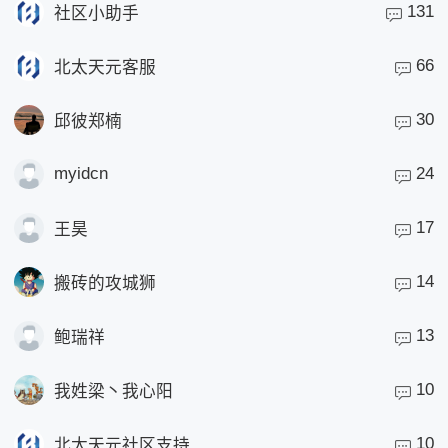
131
社区小助手
66
北太天元客服
30
邱彼郑楠
myidcn
24
17
王昊
14
搬砖的攻城狮
13
鲍瑞祥
10
我姓梁丶我心阳
10
北太天元社区支持